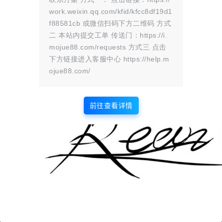
0文章
0关注
1粉丝
work.weixin.qq.com/kfid/kfcc8df19d1
f88581cb 或微信扫码下方二维码 方式
二 本站内提交工单 传送门：https://i.
mojue88.com/requests 方式三 点击
下方链接进入客服中心 https://help.m
ojue88.com/
前往查看详情
版权所有Copyright © 2026
墨觉云屋
保留资源解释权，如有侵权，请联系我及时
处理。
・
滇ICP备2024033568号-1
查询 0 次，耗时 0.1619 秒
首页
圈子
商铺
认证
签到
解忧