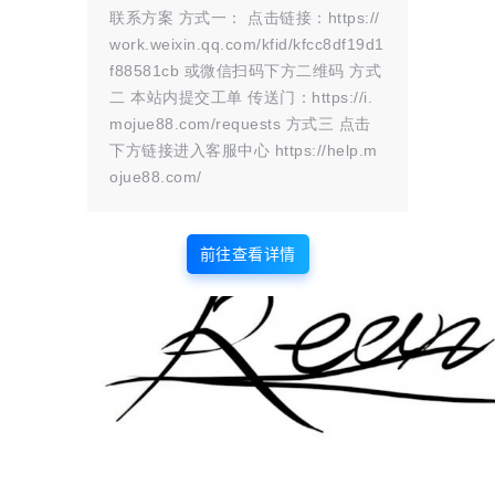
我成尊，不就是了
联系方案 方式一： 点击链接：https://
work.weixin.qq.com/kfid/kfcc8df19d1
1文章
1关注
0粉丝
f88581cb 或微信扫码下方二维码 方式
芊墨
二 本站内提交工单 传送门：https://i.
落叶与灰尘，都值得你献出思想；誓言与回忆，都值得你献
mojue88.com/requests 方式三 点击
出感伤。
下方链接进入客服中心 https://help.m
1文章
1关注
0粉丝
ojue88.com/
泰瑞亚
0文章
1关注
0粉丝
前往查看详情
在水伊人
0文章
1关注
0粉丝
残翼の梦蝶
0文章
1关注
0粉丝
吊大你说话
我能出人投递吗
0文章
1关注
0粉丝
e115