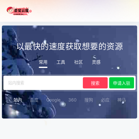
以最快的速度获取想要的资源
常用
工具
社区
灵感
搜索
申请入驻
站内
百度
Google
360
搜狗
必应
神马