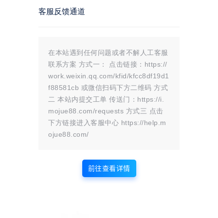
客服反馈通道
在本站遇到任何问题或者不解人工客服
联系方案 方式一： 点击链接：https://
work.weixin.qq.com/kfid/kfcc8df19d1
叼毛站长
f88581cb 或微信扫码下方二维码 方式
@墨觉
二 本站内提交工单 传送门：https://i.
mojue88.com/requests 方式三 点击
下方链接进入客服中心 https://help.m
ojue88.com/
与合作
热门频道
支持
前往查看详情
于本站
签到中心
开通
系我们
在线问答
VI
站指南
在线供求
等级
题反馈
认证服务
帮助