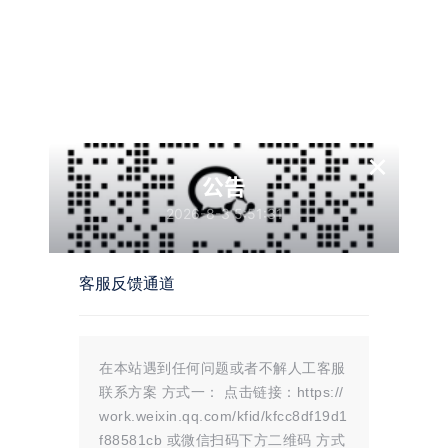
认证：
未认证
描述：
入驻本站
414
天
性别：
女
×
公告
网址：
没有网址
2026-8-3 5:51:31
简介：
没有描述
客服反馈通道
互动
在本站遇到任何问题或者不解人工客服
我的圈子
联系方案 方式一： 点击链接：https://
work.weixin.qq.com/kfid/kfcc8df19d1
我的问答
f88581cb 或微信扫码下方二维码 方式