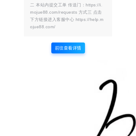
二 本站内提交工单 传送门：https://i.
mojue88.com/requests 方式三 点击
我的供求信息
下方链接进入客服中心 https://help.m
ojue88.com/
前往查看详情
发布的文章
发布的解忧小铺
0
0
在本站的投稿
在本站发布的解忧小铺
提交的评论
关注
0
0
在本站提交的评论
关注的人数
粉丝
收藏的文章
0
0