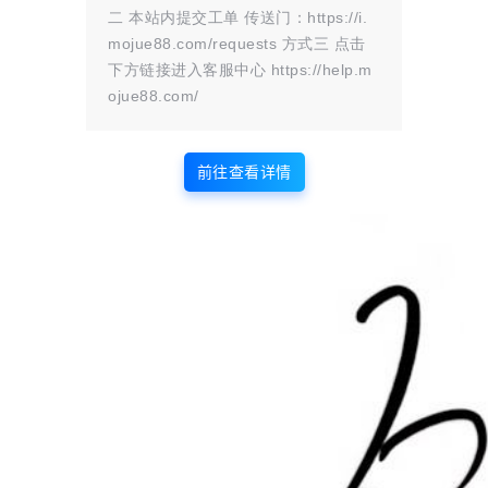
二 本站内提交工单 传送门：https://i.
mojue88.com/requests 方式三 点击
我的供求信息
下方链接进入客服中心 https://help.m
ojue88.com/
前往查看详情
发布的文章
发布的解忧小铺
0
0
在本站的投稿
在本站发布的解忧小铺
提交的评论
关注
0
0
在本站提交的评论
关注的人数
粉丝
收藏的文章
0
0