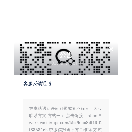
认证：
未认证
描述：
入驻本站
30
天
性别：
女
×
公告
网址：
没有网址
2026-8-3 5:51:31
简介：
没有描述
客服反馈通道
互动
在本站遇到任何问题或者不解人工客服
我的圈子
联系方案 方式一： 点击链接：https://
work.weixin.qq.com/kfid/kfcc8df19d1
我的问答
f88581cb 或微信扫码下方二维码 方式