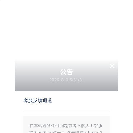
支付插件
有幸遇见，恰巧合拍
×
公告
2026-8-3 5:51:31
97
0
客服反馈通道
支付插件，一款WordPress付
费阅读、付费下载插件，支持
这是一款 Wordpress 的支付插件，
支付宝、微信支付、易支付
支持付费阅读、付费下载功能，界面
在本站遇到任何问题或者不解人工客服
整洁美观，没有过多杂乱的功能设
计，对于支付接口，并没有采用过多
联系方案 方式一： 点击链接：https://