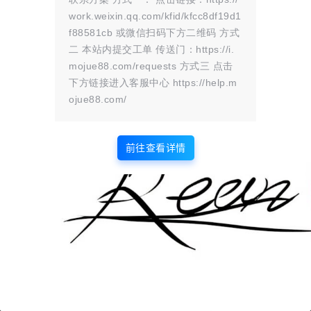
的接口，而是选用了时下最为常用的
work.weixin.qq.com/kfid/kfcc8df19d1
支付宝官方、微信支付官方，针对个
f88581cb 或微信扫码下方二维码 方式
人集成了最常用的易支付接口。所有
二 本站内提交工单 传送门：https://i.
的设置功能，一目了然，减少了不必
mojue88.com/requests 方式三 点击
要的使用插件还得阅读文档的时间，
所有功能基本上看一篇就能了解会使
下方链接进入客服中心 https://help.m
用，是一个很实用的插件。 支付插
ojue88.com/
件测试，请勿下单订购
前往查看详情
版权所有Copyright © 2026
墨觉云屋
保留资源解释权，如有侵权，请联系我及时
处理。
・
滇ICP备2024033568号-1
查询 6 次，耗时 0.1609 秒
首页
圈子
商铺
认证
签到
解忧