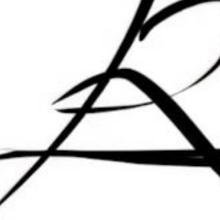
无讨论，说说你的看法吧
叼毛站长
@墨觉