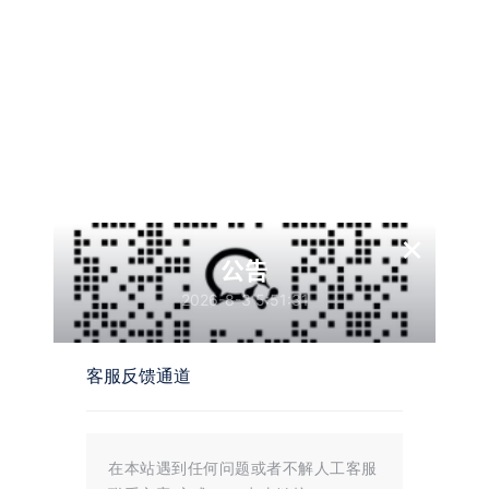
微步查验报
告:
https://s.threatbook.com/report/file/6fc75d7e3df45
87a98da339f08db9817d05cbf8d165d9399d016ceefb
8276d93
(下载地址在下面，这是报告)
就是此版本，不信可以对照哈希或 md5
×
使用说明:
公告
1. 先完全解压
2026-8-3 5:51:31
2. 进 lol 客户端大厅或者房间
3. 打开唯一的 exe
4. 勾选滑块
客服反馈通道
5. 进游戏开玩
动态换肤 + 无限视距
在本站遇到任何问题或者不解人工客服