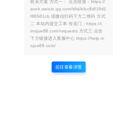
联系方案 方式一： 点击链接：https://
work.weixin.qq.com/kfid/kfcc8df19d1
查看
下载权限
f88581cb 或微信扫码下方二维码 方式
二 本站内提交工单 传送门：https://i.
mojue88.com/requests 方式三 点击
LOL英雄联盟6.25免费换肤插件 Python版
下方链接进入客服中心 https://help.m
ojue88.com/
游客
您当前的等级为
评论后刷新页面下载
评论
前往查看详情
点击下载
温馨提示：
文章标题：
[玫瑰助手]LOL英雄联盟6.25免费换肤插件 Python版
文章链接：
https://i.mojue88.com/4372.html/
更新时间：2026年06月26日
本站大部分内容均收集于网络!若内容若侵犯到您的权益，请发送邮件
至：
mojuelove@163.com
我们将第一时间处理！
资源所需价格并非资源售卖价格，是收集、整理、编辑详情以及本站运营
的适当补贴，并且本站不提供任何免费技术支持。