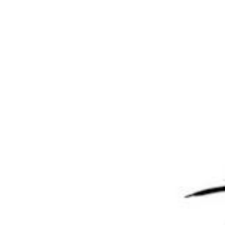
还没有人赞赏，快来当第一个赞赏的人吧！
0
0
海报分享
收藏
教程笔记
教程笔记
Adobe全家桶2026下载 官方
Node.js集成易支付
原版+激活工具
（EasyPay）nodejs接入易支
Windows/MAC版
付系统
2026-6-24 19:02:15
2026-7-11 15:00:04
0 条回复
文章作者
管理员
A
M