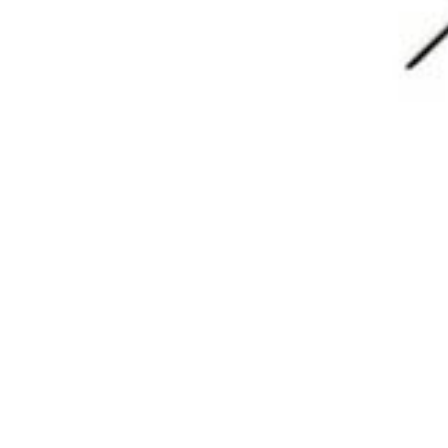
欢迎您，新朋友，感谢参与互动！
确认修改
您必须登录或注册以后才能发表评论
登录
😊 表情
提交
暂无讨论，说说你的看法吧
版权所有Copyright © 2026
墨觉云屋
保留资源解释权，如有侵权，请联系我及时
处理。
・
滇ICP备2024033568号-1