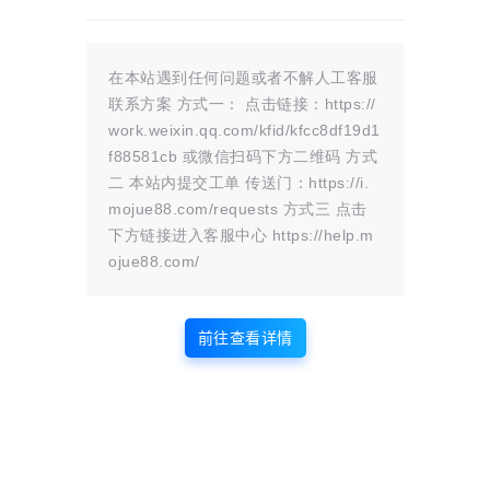
高考比的不仅是学识，更是心态和定力。
谁稳住情绪，谁就赢了一半。
在本站遇到任何问题或者不解人工客服
联系方案 方式一： 点击链接：https://
高考真正的意义，藏在未来里
work.weixin.qq.com/kfid/kfcc8df19d1
f88581cb 或微信扫码下方二维码 方式
很多人成年后回头看，才懂高考最珍贵的，从来不是那张录
二 本站内提交工单 传送门：https://i.
mojue88.com/requests 方式三 点击
取通知书。
下方链接进入客服中心 https://help.m
是你为了一个目标，拼尽全力的样子。
ojue88.com/
往后余生，很少再有一件事，像高考这样纯粹、专注、全力
以赴。
前往查看详情
没有杂念，没有权衡，只需要埋头赶路、抬头向前。
这份坚韧、这份坚持、这份为了目标全力以赴的勇气，会成
为你一生的底气。
哪怕未来你会遇到挫折、迷茫、低谷，你都会记得：我曾经