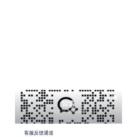
明天高考，最该有的心态是“松弛”
我知道，现在的你大概率有点慌。
怕看错题目、怕时间不够、怕平时会的突然不会、怕辜负父
母的期待、怕对不起熬夜的自己。
但我想告诉你一个高考隐藏真理：最后胜出的，从来不是最
聪明的人，是最稳的人。
考前一晚，别刷题、别熬夜、别胡思乱想。
你要相信：你所有的积累，已经藏在你的脑子里了。
那些背过的古诗文、算过的数学题、记过的知识点，不会因
×
为你一晚不熬夜就消失，也不会因为你临时突击就暴涨。
公告
现在最值钱的，是心态。
2026-8-3 5:51:31
遇到不会的题，别慌，大家都难；
遇到简单的题，别飘，细心为王；
客服反馈通道
考完一科，忘一科，不估分、不对答案、不内耗。