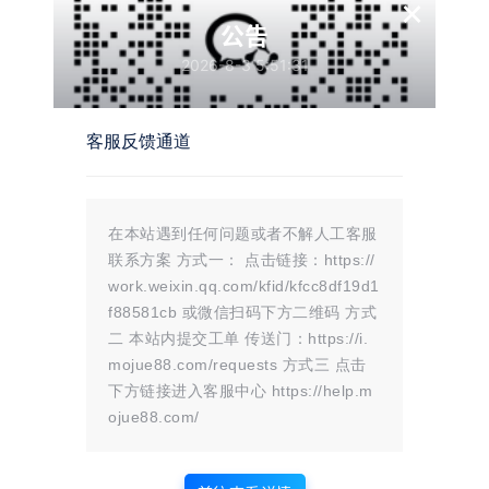
×
公告
2026-8-3 5:51:31
下载地址：
客服反馈通道
隐藏内容，评论后阅读
登录
注册
评论后，请刷新页面
在本站遇到任何问题或者不解人工客服
联系方案 方式一： 点击链接：https://
work.weixin.qq.com/kfid/kfcc8df19d1
f88581cb 或微信扫码下方二维码 方式
二 本站内提交工单 传送门：https://i.
mojue88.com/requests 方式三 点击
温馨提示：
下方链接进入客服中心 https://help.m
文章标题：
卡密分发系统 带后台管理
ojue88.com/
文章链接：
https://i.mojue88.com/4104.html/
更新时间：2026年05月16日
本站大部分内容均收集于网络!若内容若侵犯到您的权益，请发送邮件
至：
mojuelove@163.com
我们将第一时间处理！