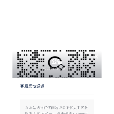
Xiuno·Light
有幸遇见，恰巧合拍
×
公告
2026-8-3 5:51:31
精品
913
0
客服反馈通道
Xiuno·Light（修罗·轻鸿）
v3.3
Xiuno·Light（修罗·轻鸿）v3.3(最新
版本) 一款简洁不简单的修罗论坛程
在本站遇到任何问题或者不解人工客服
序主题 附赠适配插件 根据需求自行
安装 消息 私信点赞 收藏 用户关注
联系方案 方式一： 点击链接：https://