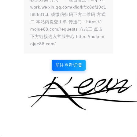
用户排行榜 帖子排行榜 签到 精华帖
work.weixin.qq.com/kfid/kfcc8df19d1
子 搜索标签聚合页 轮播图 导航栏链
f88581cb 或微信扫码下方二维码 方式
接 积分插件 邀请积分插件 注：本源
二 本站内提交工单 传送门：https://i.
码无授权，上传即使用官网价：238
mojue88.com/requests 方式三 点击
RMB 附赠适配插件 根据需求自行安
装。 消息、私信 点赞、收藏 用户关
下方链接进入客服中心 https://help.m
注 用户排行榜 帖子排行榜…
ojue88.com/
前往查看详情
版权所有Copyright © 2026
墨觉云屋
保留资源解释权，如有侵权，请联系我及时
处理。
・
滇ICP备2024033568号-1
查询 6 次，耗时 0.1853 秒
首页
圈子
商铺
认证
签到
解忧