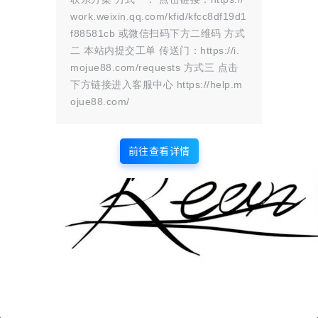
思考一个事。你骑的电动车没有变，
work.weixin.qq.com/kfid/kfcc8df19d1
为什么你的感受就变了呢？这就是世
f88581cb 或微信扫码下方二维码 方式
界的一个真相：十方空无异，众生起
二 本站内提交工单 传送门：https://i.
分别。” 同样的两个轮子，同样的
mojue88.com/requests 方式三 点击
你，风还是那样吹，变的不过是心里
那点弯弯绕绕。 我们总把别人怎么
下方链接进入客服中心 https://help.m
看当成天大的事，穿便宜衣服怕被笑
ojue88.com/
寒酸，说方言怕被嫌土气，甚至发条
朋友圈都要反复琢…
前往查看详情
版权所有Copyright © 2026
墨觉云屋
保留资源解释权，如有侵权，请联系我及时
处理。
・
滇ICP备2024033568号-1
查询 7 次，耗时 0.1692 秒
首页
圈子
商铺
认证
签到
解忧