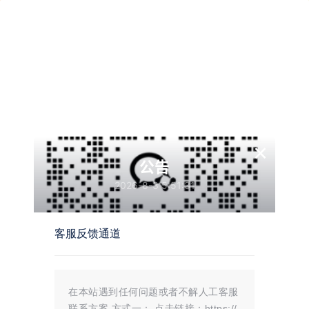
生活的真相是心态
有幸遇见，恰巧合拍
×
公告
2026-8-3 5:51:31
69
0
客服反馈通道
可那些你以为的观众，其实根
本没买票入场。
“在没钱的时候，骑电动车出门就怕
遇见熟人，怕丢面子。后来有钱了买
在本站遇到任何问题或者不解人工客服
了汽车，再骑电动车出门的时候，就
不怕了。 记住前后两种感觉，然后
联系方案 方式一： 点击链接：https://