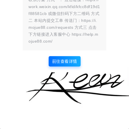
在一起时，会感到一种内在的愉悦和
work.weixin.qq.com/kfid/kfcc8df19d1
快乐。 思念：即使不在他们身边，
f88581cb 或微信扫码下方二维码 方式
也会经常想念他们，希望他们在你身
二 本站内提交工单 传送门：https://i.
边。 欣赏：你会欣赏这个人的许多
mojue88.com/requests 方式三 点击
特质，包括他们的外貌、性格、才华
等。 紧张和兴奋：在他们面前，你
下方链接进入客服中心 https://help.m
可能会感到紧张或害羞，同时也可能
ojue88.com/
感到兴奋和激动。 关注：你会对他
们的喜好、需求和…
前往查看详情
版权所有Copyright © 2026
墨觉云屋
保留资源解释权，如有侵权，请联系我及时
处理。
・
滇ICP备2024033568号-1
查询 3 次，耗时 0.1896 秒
首页
圈子
商铺
认证
签到
解忧