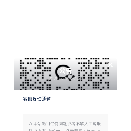
情感
有幸遇见，恰巧合拍
×
公告
2026-8-3 5:51:31
273
0
客服反馈通道
喜欢一个人是什么感觉？又是
一种什么样的体验？
喜欢一个人是一种复杂的情感体验，
它涉及到心理、生理和情感多个层
在本站遇到任何问题或者不解人工客服
面。以下是一些常见的感受和体验：
愉悦感：当你想到这个人或者和他们
联系方案 方式一： 点击链接：https://