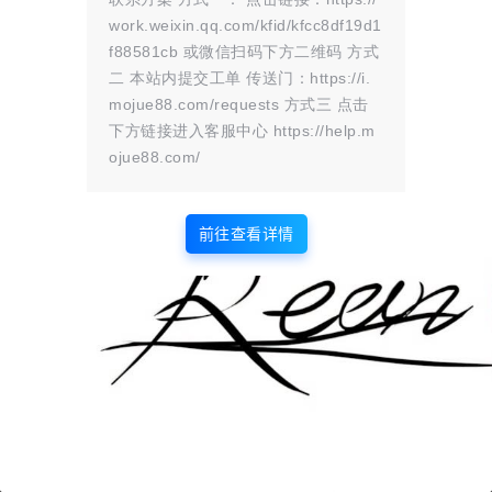
你想守护谁？谁又能成为你生命里的
work.weixin.qq.com/kfid/kfcc8df19d1
那道光？ 游戏视频 游戏截图 版本介
f88581cb 或微信扫码下方二维码 方式
绍 v1.0.0|容量13.6GB|官方简体中
二 本站内提交工单 传送门：https://i.
文|支持键盘.鼠标
mojue88.com/requests 方式三 点击
下方链接进入客服中心 https://help.m
ojue88.com/
前往查看详情
版权所有Copyright © 2026
墨觉云屋
保留资源解释权，如有侵权，请联系我及时
处理。
・
滇ICP备2024033568号-1
查询 6 次，耗时 0.1913 秒
首页
圈子
商铺
认证
签到
解忧