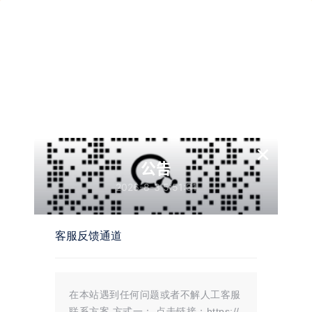
剧情
有幸遇见，恰巧合拍
×
公告
2026-8-3 5:51:31
客服反馈通道
定制女友/Customized
Girlfriend|官方简体中文
游戏介绍 一次天降的幸运，你收到
了测试款的机械姬，成为了机械美女
306
0
在本站遇到任何问题或者不解人工客服
的主人，从此踏上了一场恋爱冒险。
危机袭来，女团爱豆或是机械美女，
联系方案 方式一： 点击链接：https://