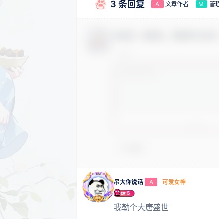
3 条回复
文章作者
管
A
M
欢迎您，新朋友，感谢参与互动
😊 表情
吊大你说话
可爱女神
A
我勒个大唐盛世