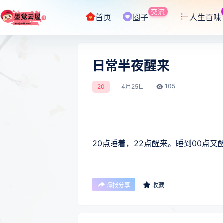
交流
首页
圈子
人生百味
日常半夜醒来
105
20
4月
25日
20点睡着，22点醒来。睡到00点
海报分享
收藏