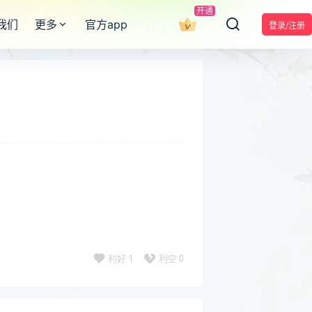
开通
我们
更多
官方app
登录/注册
利好
1
利空
0