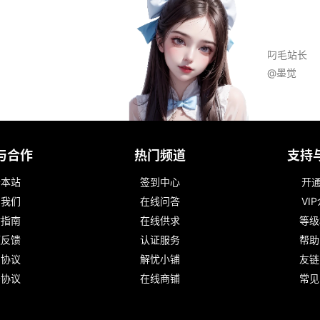
叼毛站长
@墨觉
与合作
热门频道
支持
于本站
签到中心
开通
系我们
在线问答
VI
站指南
在线供求
等级
题反馈
认证服务
帮助
户协议
解忧小铺
友链
务协议
在线商铺
常见