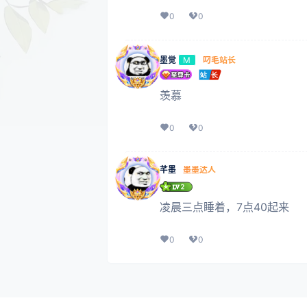
0
0
墨觉
叼毛站长
M
羡慕
0
0
芊墨
墨墨达人
凌晨三点睡着，7点40起来
0
0