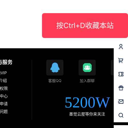
按Ctrl+D收藏本站
与服务
VIP
P介绍
客服QQ
加入群聊
公众号
权限
中心
5200W
申请
问题
墨觉云屋等你来关注