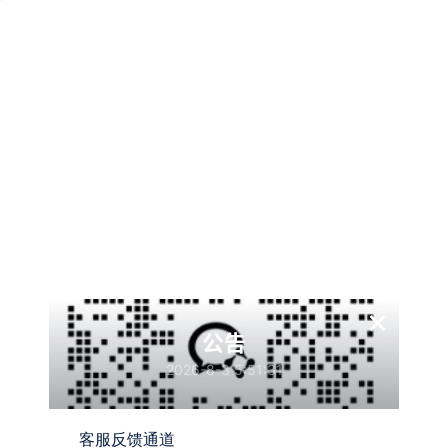
今天给网站套上了CDN！！！
4月
06日
墨觉
关注
私信
叼毛站长
我原本以为速度会很快！第一次配置cdn没有经验。导致网
站css和js失效…经过不断的努力，网站终于正常了速度也
×
确实变快了
https://img.qovv.cn/2024/04/06/6610f642522bb.png
公告
https://img.qovv.cn/2024/04/06/6610f64274c1d.png
2026-8-3 5:51:31
点击链接可以看测速图
客服反馈通道
利好
1
利空
0
海报分享
收藏