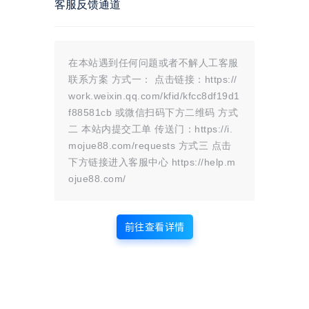
客服反馈通道
关或互补，共同为用户提供优质内容。
在本站遇到任何问题或者不解人工客服
联系方案 方式一： 点击链接：https://
下架原因
work.weixin.qq.com/kfid/kfcc8df19d1
f88581cb 或微信扫码下方二维码 方式
打不开
二 本站内提交工单 传送门：https://i.
mojue88.com/requests 方式三 点击
其它原因
下方链接进入客服中心 https://help.m
ojue88.com/
打不开
打不开
前往查看详情
打不开
网站无https证书或证书过期
打不开