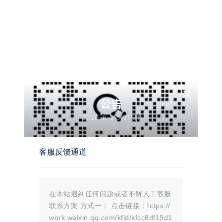
24年5月10日
0
赞
收藏
参与讨论
墨觉
圈主
管理
实用软件
员
不行了，不能在懒惰下去了！！必须要咬牙坚持了
坚持把js学完，然后学vue，把前端学完后，学其他编程语
×
言。一定要坚持下去
公告
2026-8-3 5:51:31
客服反馈通道
在本站遇到任何问题或者不解人工客服
联系方案 方式一： 点击链接：https://
work.weixin.qq.com/kfid/kfcc8df19d1