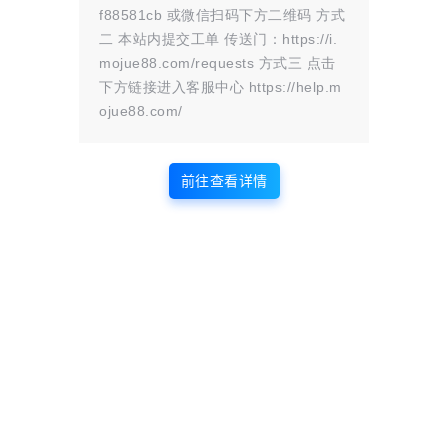
f88581cb 或微信扫码下方二维码 方式
24年4月29日
0
赞
收藏
1
条讨论
二 本站内提交工单 传送门：https://i.
mojue88.com/requests 方式三 点击
墨觉
圈主
管理
实用软件
下方链接进入客服中心 https://help.m
员
ojue88.com/
python用for循环实现99乘法表
for a in range(1,10):
前往查看详情
for b in range(1,a+1):
print(f'{a}x{b}={a*b}',end='t')
print()