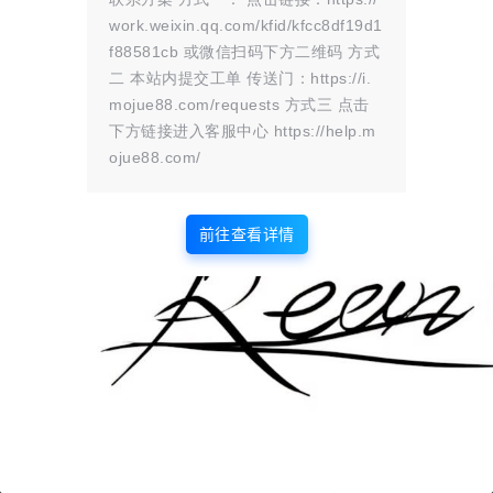
work.weixin.qq.com/kfid/kfcc8df19d1
f88581cb 或微信扫码下方二维码 方式
二 本站内提交工单 传送门：https://i.
mojue88.com/requests 方式三 点击
下方链接进入客服中心 https://help.m
ojue88.com/
前往查看详情
版权所有Copyright © 2026
墨觉云屋
保留资源解释权，如有侵权，请联系我及时
处理。
・
滇ICP备2024033568号-1
查询 6 次，耗时 0.1714 秒
首页
圈子
商铺
认证
签到
解忧