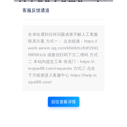
客服反馈通道
在本站遇到任何问题或者不解人工客服
联系方案 方式一： 点击链接：https://
work.weixin.qq.com/kfid/kfcc8df19d1
f88581cb 或微信扫码下方二维码 方式
二 本站内提交工单 传送门：https://i.
mojue88.com/requests 方式三 点击
下方链接进入客服中心 https://help.m
ojue88.com/
前往查看详情