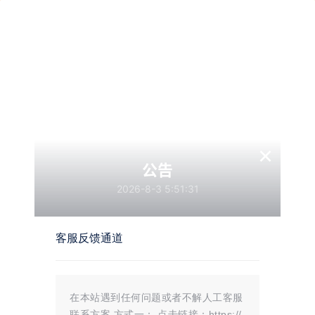
墨觉
圈主
管理
广场
员
国庆计划
×
隐藏内容，登录后阅读
公告
2026-8-3 5:51:31
登录之后方可阅读隐藏内容
登录
快速注册
客服反馈通道
25年9月28日
0
赞
收藏
参与讨论
在本站遇到任何问题或者不解人工客服
联系方案 方式一： 点击链接：https://