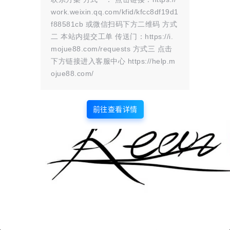
work.weixin.qq.com/kfid/kfcc8df19d1
f88581cb 或微信扫码下方二维码 方式
二 本站内提交工单 传送门：https://i.
mojue88.com/requests 方式三 点击
下方链接进入客服中心 https://help.m
ojue88.com/
前往查看详情
版权所有Copyright © 2026
墨觉云屋
保留资源解释权，如有侵权，请联系我及时
处理。
・
滇ICP备2024033568号-1
查询 6 次，耗时 0.1614 秒
首页
圈子
商铺
认证
签到
解忧