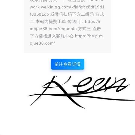
24年4月16日
0
赞
收藏
收起讨论
work.weixin.qq.com/kfid/kfcc8df19d1
f88581cb 或微信扫码下方二维码 方式
二 本站内提交工单 传送门：https://i.
请先登录！
mojue88.com/requests 方式三 点击
下方链接进入客服中心 https://help.m
登录
快速注册
发布
ojue88.com/
没有讨论，您有什么看法？
前往查看详情
版权所有Copyright © 2026
墨觉云屋
保留资源解释权，如有侵权，请联系我及时
处理。
・
滇ICP备2024033568号-1
查询 5 次，耗时 0.1730 秒
首页
圈子
商铺
认证
签到
解忧