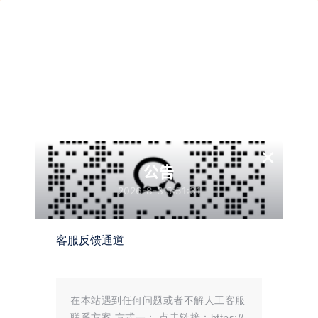
墨觉
圈主
管理
次元社
员
都说青梅竹马好
×
春风到，迎春晓小荷尖尖露小角红叶橘果小儿闹白雪皑皑已
满宵″古城外牧童稚嫩的声音唱着童谣在这雪白白的荒废了数
公告
年的悠悠古城回荡，只是每一声都越发在这空城显得寂寥。
2026-8-3 5:51:31
古城内一位老妪，提着一空酒壶想着自己与他年少时的恋，
这满是皱纹的脸上，也不禁露出这回忆般温柔的笑。她与他
两家父母感情好，所以他与她从小便结为发小，两家也都喜
客服反馈通道
闻乐见，可是那从小培育的感情后，还藏着些什么呢？她也
不知道，望着年少时他们相遇的阁亭，残落的蔷薇花，在白
雪中越发显得妖冶，狂风呼啸，吹起她一丝丝银发，她也不
禁一声叹道这岁月的无情。
在本站遇到任何问题或者不解人工客服
联系方案 方式一： 点击链接：https://