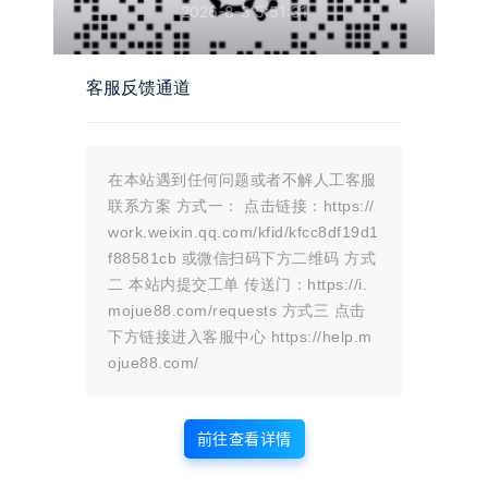
更侧重于线下的面对面支付场景，操作简单快捷，消费者无
2026-8-3 5:51:31
需过多复杂操作，扫描二维码即可完成支付。
客服反馈通道
2.易支付
三、安全特性
在本站遇到任何问题或者不解人工客服
1.码支付
联系方案 方式一： 点击链接：https://
work.weixin.qq.com/kfid/kfcc8df19d1
f88581cb 或微信扫码下方二维码 方式
安全方面依赖于支付平台本身的安全体系，如二维码的加密
二 本站内提交工单 传送门：https://i.
技术、支付过程中的风险监测等。不过，存在二维码被恶意
mojue88.com/requests 方式三 点击
替换等风险，支付平台需要不断加强安全防范措施，如采用
下方链接进入客服中心 https://help.m
动态二维码等技术。
ojue88.com/
2.易支付
前往查看详情
除了依赖所集成的支付方式的安全机制外，易支付平台自身
也需要保障数据传输安全、接口安全等。由于涉及多种支付