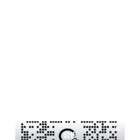
码支付通常是指通过二维码进行支付的方式。商家展示收款
二维码，消费者使用手机扫描二维码，然后在手机上完成支
付操作。这种支付方式依托于二维码技术，广泛应用于线下
实体店铺的收款场景，例如街边小店、超市等。常见的码支
付有支付宝的付款码支付、微信支付中的扫码支付等。
2.易支付
易支付是一种集成支付平台。它可以整合多种支付方式，如
支付宝、微信支付、银联支付等，为商家提供一个统一的支
付接口。商家只需要接入易支付平台，就可以方便地处理来
自不同支付渠道的支付请求，主要侧重于为电商网站、线上
服务平台等提供便捷的支付解决方案。
二、适用场景
×
1.码支付
公告