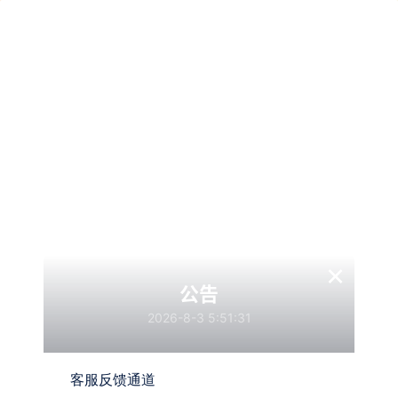
问题
如何才能忘掉一个人
多次梦到同一个人——再次让我明白什么叫有缘无分
或者一切都是自己的“自作多情” 大概地看了一些说
法，“多次梦到同一个人”有以下几个…
×
泰瑞亚
关注
私信
公告
2026-8-3 5:51:31
1
2 年前
道法自然
客服反馈通道