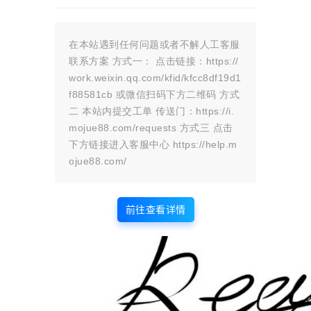
1
0
海报分享
收藏
在本站遇到任何问题或者不解人工客服
0 条回复
文章作者
管理员
A
M
联系方案 方式一： 点击链接：https://
work.weixin.qq.com/kfid/kfcc8df19d1
欢迎您，新朋友，感谢参与互动！
确认修改
f88581cb 或微信扫码下方二维码 方式
二 本站内提交工单 传送门：https://i.
mojue88.com/requests 方式三 点击
下方链接进入客服中心 https://help.m
您必须登录或注册以后才能发表评论
ojue88.com/
登录
前往查看详情
😊 表情
提交
暂无讨论，说说你的看法吧