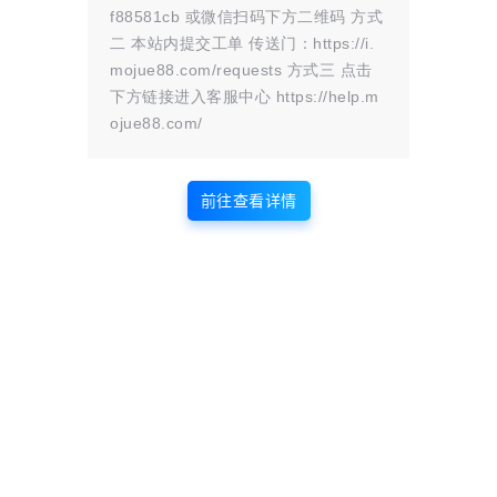
本站大部分内容均收集于网络!若内容若侵犯到您的权益，请发送邮件
f88581cb 或微信扫码下方二维码 方式
至：
mojuelove@163.com
我们将第一时间处理！
资源所需价格并非资源售卖价格，是收集、整理、编辑详情以及本站运营
二 本站内提交工单 传送门：https://i.
的适当补贴，并且本站不提供任何免费技术支持。
mojue88.com/requests 方式三 点击
所有资源仅限于参考和学习，版权归原作者所有，更多请阅读
墨觉网络服
务协议
。
下方链接进入客服中心 https://help.m
ojue88.com/
版权声明
前往查看详情
站内部分内容由互联网用户自发贡献，
该文观点仅代表作者本人。本站仅提供
网络资源分享服务，不拥有所有权，不
承担相关法律责任。如发现本站有涉嫌
抄袭侵权/违法违规的内容， 请
联系我
们
一经核实，立即删除。并对发布账号进行永久封禁处理。在
为用户提供最好的产品同时，保证优秀的服务质量。
本站仅提供信息存储空间,不拥有所有权,不承担相关法律责任。