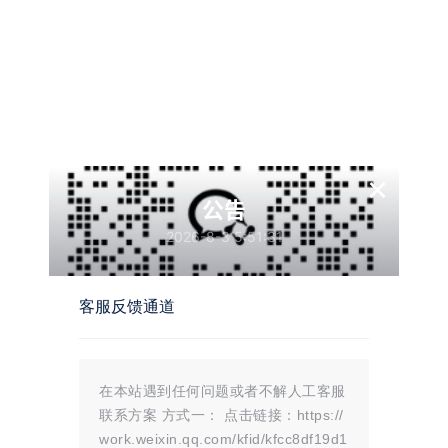
×
公告
2026-8-3 5:51:31
客服反馈通道
温馨提示：
在本站遇到任何问题或者不解人工客服
文章标题：
微信QQ域名引流推广程序 跳转防封/微信直连
联系方案 方式一： 点击链接：https://
文章链接：
https://i.mojue88.com/481.html/
更新时间：2024年05月09日
work.weixin.qq.com/kfid/kfcc8df19d1