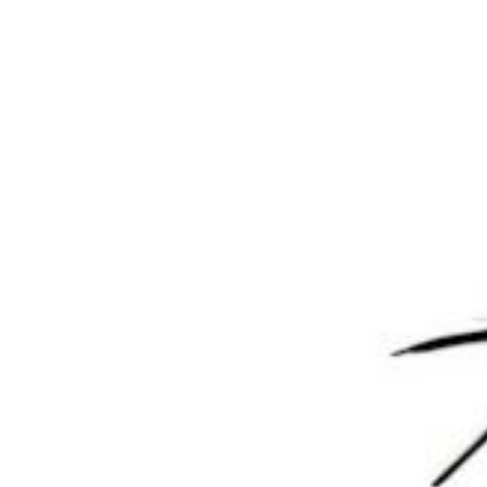
1 条回复
文章作者
管理员
A
M
欢迎您，新朋友，感谢参与互动！
确认修改
您必须登录或注册以后才能发表评论
登录
😊 表情
提交
2 年前
墨觉
A
M
叼毛站长
看看
回复
0
0