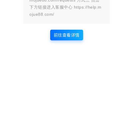
mojue88.com/requests 方式三 点击
下方链接进入客服中心 https://help.m
站内部分内容由互联网用户自发贡献，
ojue88.com/
该文观点仅代表作者本人。本站仅提供
网络资源分享服务，不拥有所有权，不
承担相关法律责任。如发现本站有涉嫌
前往查看详情
抄袭侵权/违法违规的内容， 请
联系我
们
一经核实，立即删除。并对发布账号进行永久封禁处理。在
为用户提供最好的产品同时，保证优秀的服务质量。
本站仅提供信息存储空间,不拥有所有权,不承担相关法律责任。
点点赞赏，手留余香
给TA打赏
还没有人赞赏，快来当第一个赞赏的人吧！
0
0
海报分享
收藏