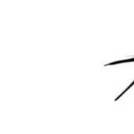
登录
😊 表情
提交
1 年前
墨觉
A
M
叼毛站长
学到了吗兄弟们
回复
0
0