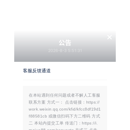
4，你会收到创建工单的邮件，以及后续处理解决的邮件。
一般两三个工作日后就可以解决这个问题。我按照此方法处
×
理了我的网站网站，目前都成功显示网站图标。
公告
2026-8-3 5:51:31
温馨提示：
文章标题：
解决WordPress网站图标favicon在bing搜索引擎不显示问
题！
客服反馈通道
文章链接：
https://i.mojue88.com/2428.html/
更新时间：2025年05月06日
本站大部分内容均收集于网络!若内容若侵犯到您的权益，请发送邮件
至：
mojuelove@163.com
我们将第一时间处理！
资源所需价格并非资源售卖价格，是收集、整理、编辑详情以及本站运营
的适当补贴，并且本站不提供任何免费技术支持。
在本站遇到任何问题或者不解人工客服
所有资源仅限于参考和学习，版权归原作者所有，更多请阅读
墨觉网络服
联系方案 方式一： 点击链接：https://
务协议
。
work.weixin.qq.com/kfid/kfcc8df19d1
f88581cb 或微信扫码下方二维码 方式
二 本站内提交工单 传送门：https://i.
版权声明