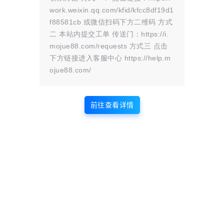
work.weixin.qq.com/kfid/kfcc8df19d1
版权声明
f88581cb 或微信扫码下方二维码 方式
二 本站内提交工单 传送门：https://i.
站内部分内容由互联网用户自发贡献，
mojue88.com/requests 方式三 点击
该文观点仅代表作者本人。本站仅提供
下方链接进入客服中心 https://help.m
网络资源分享服务，不拥有所有权，不
ojue88.com/
承担相关法律责任。如发现本站有涉嫌
抄袭侵权/违法违规的内容， 请
联系我
们
一经核实，立即删除。并对发布账号进行永久封禁处理。在
前往查看详情
为用户提供最好的产品同时，保证优秀的服务质量。
本站仅提供信息存储空间,不拥有所有权,不承担相关法律责任。
点点赞赏，手留余香
给TA打赏
还没有人赞赏，快来当第一个赞赏的人吧！