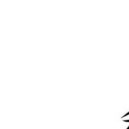
0
0
海报分享
收藏
教程笔记
教程笔记
deepseek本地部署教程
如何给你的网站添加一个可爱
的弹簧人物
2025-2-19 10:02:46
2025-3-17 19:48:43
0 条回复
文章作者
管理员
A
M
欢迎您，新朋友，感谢参与互动！
确认修改