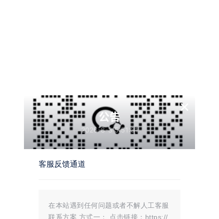
PC端元气壁纸解锁高级版
游客
您当前的等级为
请先
登录
点击下载
×
公告
温馨提示：
2026-8-3 5:51:31
文章标题：
PC端元气壁纸解锁高级版
文章链接：
https://i.mojue88.com/2262.html/
更新时间：2025年02月27日
本站大部分内容均收集于网络!若内容若侵犯到您的权益，请发送邮件
客服反馈通道
至：
mojuelove@163.com
我们将第一时间处理！
资源所需价格并非资源售卖价格，是收集、整理、编辑详情以及本站运营
的适当补贴，并且本站不提供任何免费技术支持。
所有资源仅限于参考和学习，版权归原作者所有，更多请阅读
墨觉网络服
务协议
。
在本站遇到任何问题或者不解人工客服
联系方案 方式一： 点击链接：https://