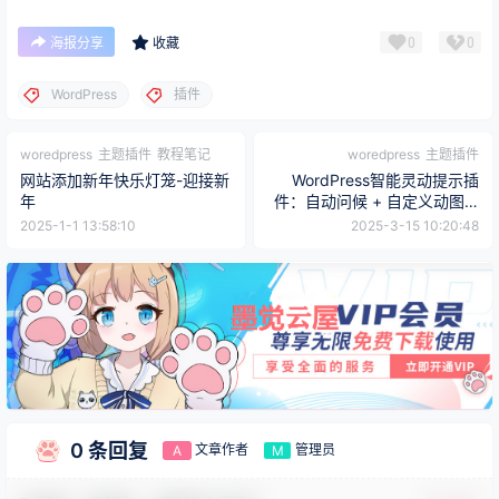
0
0
海报分享
收藏
WordPress
插件
woredpress
主题插件
教程笔记
woredpress
主题插件
网站添加新年快乐灯笼-迎接新
WordPress智能灵动提示插
年
件：自动问候 + 自定义动图 +
移动端适配
2025-1-1 13:58:10
2025-3-15 10:20:48
0 条回复
文章作者
管理员
A
M