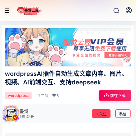
wordpressAI插件自动生成文章内容、图片、
视频、AI前端交互、支持deepseek
1 年前
0
woredpress
前往下载
墨觉
关注
私信
叼毛站长