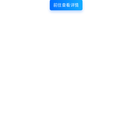
前往查看详情
版权声明
站内部分内容由互联网用户自发贡献，
该文观点仅代表作者本人。本站仅提供
网络资源分享服务，不拥有所有权，不
承担相关法律责任。如发现本站有涉嫌
抄袭侵权/违法违规的内容， 请
联系我
们
一经核实，立即删除。并对发布账号进行永久封禁处理。在
为用户提供最好的产品同时，保证优秀的服务质量。
本站仅提供信息存储空间,不拥有所有权,不承担相关法律责任。
点点赞赏，手留余香
给TA打赏
还没有人赞赏，快来当第一个赞赏的人吧！