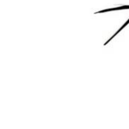
欢迎您，新朋友，感谢参与互动！
确认修改
您必须登录或注册以后才能发表评论
登录
😊 表情
提交
暂无讨论，说说你的看法吧
版权所有Copyright © 2026
墨觉云屋
保留资源解释权，如有侵权，请联系我及时
处理。
・
滇ICP备2024033568号-1