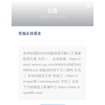
Edition
×
大小：
4.49GB
格式：
zip
公告
2026-8-3 5:51:31
游客
您当前的等级为
请先
登录
客服反馈通道
百度网盘
夸克网盘
在本站遇到任何问题或者不解人工客服
联系方案 方式一： 点击链接：https://
温馨提示：
work.weixin.qq.com/kfid/kfcc8df19d1
文章标题：
侠盗猎车手3重制版/Grand Theft Auto III – Definitive Edition
f88581cb 或微信扫码下方二维码 方式
文章链接：
https://i.mojue88.com/2046.html/
二 本站内提交工单 传送门：https://i.
更新时间：2024年11月14日
本站大部分内容均收集于网络!若内容若侵犯到您的权益，请发送邮件
mojue88.com/requests 方式三 点击
至：
mojuelove@163.com
我们将第一时间处理！
下方链接进入客服中心 https://help.m
资源所需价格并非资源售卖价格，是收集、整理、编辑详情以及本站运营
的适当补贴，并且本站不提供任何免费技术支持。
ojue88.com/
所有资源仅限于参考和学习，版权归原作者所有，更多请阅读
墨觉网络服
务协议
。