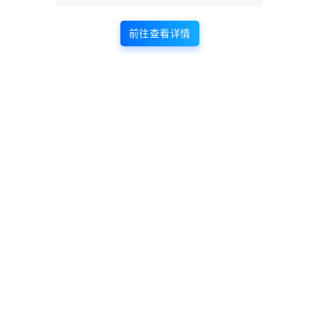
的适当补贴，并且本站不提供任何免费技术支持。
所有资源仅限于参考和学习，版权归原作者所有，更多请阅读
墨觉网络服
务协议
。
前往查看详情
版权声明
站内部分内容由互联网用户自发贡献，
该文观点仅代表作者本人。本站仅提供
网络资源分享服务，不拥有所有权，不
承担相关法律责任。如发现本站有涉嫌
抄袭侵权/违法违规的内容， 请
联系我
们
一经核实，立即删除。并对发布账号进行永久封禁处理。在
为用户提供最好的产品同时，保证优秀的服务质量。
本站仅提供信息存储空间,不拥有所有权,不承担相关法律责任。
点点赞赏，手留余香
给TA打赏