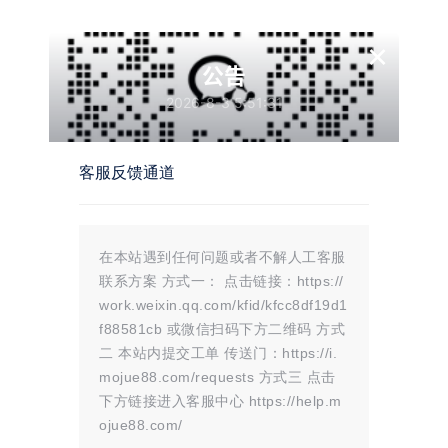
通过上述步骤，即使面对网络条件不佳的情况，也能有效提
高下载效率，顺利获取GitHub上的文件资源。希望这个小
×
工具能够帮助到更多的人，让技术学习和项目开发变得更加
公告
顺畅。
2026-8-3 5:51:31
客服反馈通道
Github文件下载器.zip
提取码：
复制
5ubo
下载
解压码：无
在本站遇到任何问题或者不解人工客服
联系方案 方式一： 点击链接：https://
work.weixin.qq.com/kfid/kfcc8df19d1
f88581cb 或微信扫码下方二维码 方式
温馨提示：
二 本站内提交工单 传送门：https://i.
文章标题：
Github文件下载器解决下载慢及无法下载问题
文章链接：
https://i.mojue88.com/2010.html/
mojue88.com/requests 方式三 点击
更新时间：2024年11月06日
下方链接进入客服中心 https://help.m
本站大部分内容均收集于网络!若内容若侵犯到您的权益，请发送邮件
至：
mojuelove@163.com
我们将第一时间处理！
ojue88.com/
资源所需价格并非资源售卖价格，是收集、整理、编辑详情以及本站运营