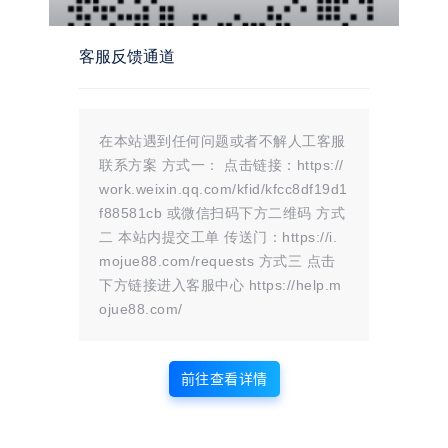
导关注
文章链接：
https://i.mojue88.com/1965.html/
更新时间：2024年10月31日
本站大部分内容均收集于网络!若内容若侵犯到您的权益，请发送邮件
客服反馈通道
至：
mojuelove@163.com
我们将第一时间处理！
资源所需价格并非资源售卖价格，是收集、整理、编辑详情以及本站运营
的适当补贴，并且本站不提供任何免费技术支持。
所有资源仅限于参考和学习，版权归原作者所有，更多请阅读
墨觉网络服
务协议
。
在本站遇到任何问题或者不解人工客服
联系方案 方式一： 点击链接：https://
work.weixin.qq.com/kfid/kfcc8df19d1
版权声明
f88581cb 或微信扫码下方二维码 方式
二 本站内提交工单 传送门：https://i.
站内部分内容由互联网用户自发贡献，
mojue88.com/requests 方式三 点击
该文观点仅代表作者本人。本站仅提供
下方链接进入客服中心 https://help.m
网络资源分享服务，不拥有所有权，不
ojue88.com/
承担相关法律责任。如发现本站有涉嫌
抄袭侵权/违法违规的内容， 请
联系我
们
一经核实，立即删除。并对发布账号进行永久封禁处理。在
前往查看详情
为用户提供最好的产品同时，保证优秀的服务质量。
本站仅提供信息存储空间,不拥有所有权,不承担相关法律责任。