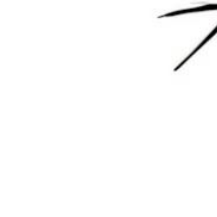
您必须登录或注册以后才能发表评论
登录
😊 表情
提交
L
1 年前
11
回复
0
0
版权所有Copyright © 2026
墨觉云屋
保留资源解释权，如有侵权，请联系我及时
处理。
・
滇ICP备2024033568号-1
查询 20 次，耗时 0.1873 秒