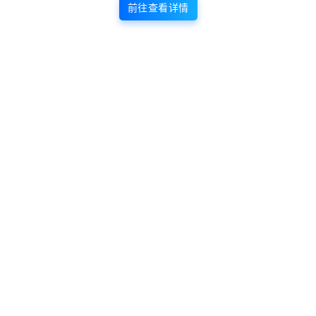
前往查看详情
站内部分内容由互联网用户自发贡献，
该文观点仅代表作者本人。本站仅提供
网络资源分享服务，不拥有所有权，不
承担相关法律责任。如发现本站有涉嫌
抄袭侵权/违法违规的内容， 请
联系我
们
一经核实，立即删除。并对发布账号进行永久封禁处理。在
为用户提供最好的产品同时，保证优秀的服务质量。
本站仅提供信息存储空间,不拥有所有权,不承担相关法律责任。
点点赞赏，手留余香
给TA打赏
还没有人赞赏，快来当第一个赞赏的人吧！
0
0
海报分享
收藏