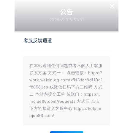
×
问，那么这个链接就没有任何意义了。
公告
以上就是一些关于优化内部链接的原则，希望对您有所帮
2026-8-3 5:51:31
助。通过正确地优化内部链接，您可以提升网站的权重和排
名，同时也能提高用户体验，使得更多的用户留在您的网站
客服反馈通道
上，获得更多的流量和收益。
温馨提示：
在本站遇到任何问题或者不解人工客服
文章标题：
网络推广新手必看！优化网站内部链接的正确姿势！
联系方案 方式一： 点击链接：https://
文章链接：
https://i.mojue88.com/1286.html/
更新时间：2024年08月17日
work.weixin.qq.com/kfid/kfcc8df19d1
本站大部分内容均收集于网络!若内容若侵犯到您的权益，请发送邮件
f88581cb 或微信扫码下方二维码 方式
至：
mojuelove@163.com
我们将第一时间处理！
资源所需价格并非资源售卖价格，是收集、整理、编辑详情以及本站运营
二 本站内提交工单 传送门：https://i.
的适当补贴，并且本站不提供任何免费技术支持。
mojue88.com/requests 方式三 点击
所有资源仅限于参考和学习，版权归原作者所有，更多请阅读
墨觉网络服
务协议
。
下方链接进入客服中心 https://help.m
ojue88.com/
版权声明