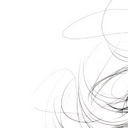
开通
我们
更多
官方app
登录/注册