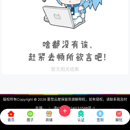
暂无相关结果
版权所有Copyright © 2026
墨觉云屋
保留资源解释权，如有侵权，请联系我及时
处理。
・
滇ICP备2024033568号-1
查询 2 次，耗时 0.1999 秒
首页
圈子
商铺
认证
签到
解忧