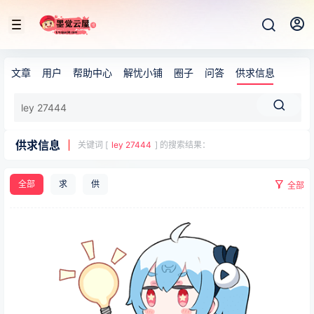
文章
用户
帮助中心
解忧小铺
圈子
问答
供求信息
供求信息
关键词 [
ley 27444
] 的搜索结果：
全部
求
供
全部