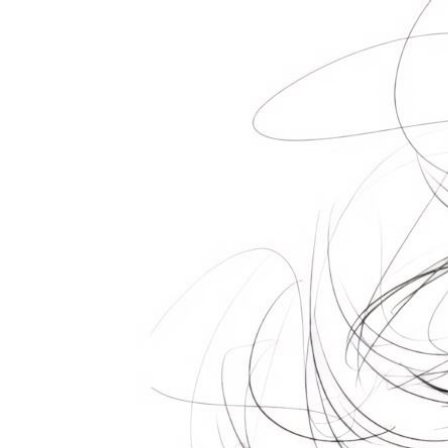
开通
我们
更多
官方app
登录/注册