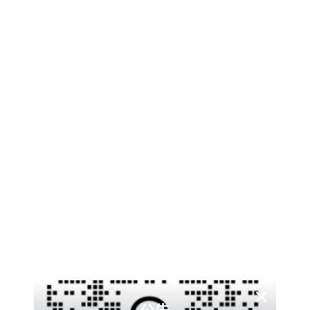
感悟
网站源码
教程笔记
主题插件
排行榜
加入
信息
×