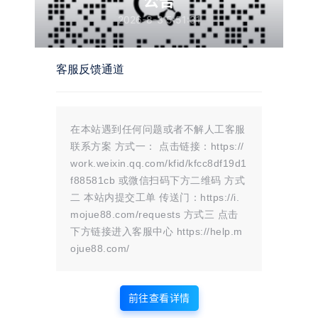
公告
2026-8-3 5:51:31
客服反馈通道
暂无相关结果
在本站遇到任何问题或者不解人工客服
联系方案 方式一： 点击链接：https://
work.weixin.qq.com/kfid/kfcc8df19d1
f88581cb 或微信扫码下方二维码 方式
二 本站内提交工单 传送门：https://i.
mojue88.com/requests 方式三 点击
叼毛站长
下方链接进入客服中心 https://help.m
ojue88.com/
@墨觉
前往查看详情