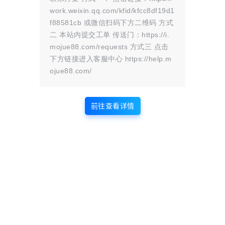
付；3. 无需抓包，只需添加宝塔计
的插件的资源也是比较多，还带了夸
work.weixin.qq.com/kfid/kfcc8df19d1
划任务监控订单 1. 将插件包上传到 p
克转存。 2. 配置夸克转存 3. 为了防
f88581cb 或微信扫码下方二维码 方式
lugins 插件文件夹内，进行解压。在
止夸克网盘分享失败，对文件夹加了
插件列表点击 ” 刷新插件列表 ” 按
随机字母。 4. 提供所有源码
二 本站内提交工单 传送门：https://i.
钮，出现“拉卡拉缴费易 v1.1”就是插
mojue88.com/requests 方式三 点击
件。2. 宝塔面板 - 计划任务，添加
下方链接进入客服中心 https://help.m
一个 shell 脚本 执行周期为每…
推荐
54
0
43
0
ojue88.com/
子比主题综合插件-八合一：砍
xiuno论坛 – 资本禁言插件
价、团购、抽奖、统计、工单
子比主题(Zibll)八合一综合插件 - 美
这是一款xiuno论坛资本禁言插件，
等
前往查看详情
化/团购/砍价等全功能扩展工具 插件
这款插件就是可以花费xiuno里面的
名称：子比主题综合插件 - 八合一
积分/钻石进行禁言用户id，进行禁
适用主题：WordPress 子比主题（Z
言，谁有钱就可以禁言人，很好玩的
ibll） 发布日期：2026 年 01 月 12
一个插件，喜欢的自行部署吧！ 图
日 核心功能覆盖：WordPress美化
片
插件、子比主题团购插件、互动砍价
插件、营销抽奖插件、客服工单插
件、网站统计插件、智能广告插件、
36
0
39
0
悬赏任务插件 子比主题八合一综合
新版点微同城主题源码
WordPress模板伪原创插件
插件核心功能详解 这款子…
34.7+全套插件+小程序前后
源码里面有详细的教程百分百能搭
WordPress 模板伪原创插件简单介
端 源文件
建，高价买回来的
绍 一款智能 WordPress 插件，自动