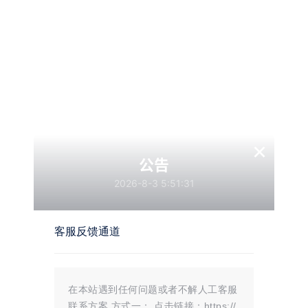
在前台显示红包入口，读者登录后即
知工具。它可以在文章首次发布、已
可领取随机金额的余额或积分；领取
发布文章内容更新、用户登录成功等
结果会同步写入站点账户，并在文章
关键动作发生时，自动发送邮件提
页、用户中心和领取记录里形成完整
醒，并可结合 Zibll 主题自带的站内
闭环。 主要功能 – 文章级红包开
消息能力，把重要动态同步推送给站
关：只对开启了红包的普通文章生效
内用户或管理员。
– 余额 / 积分双奖励：可按文章单独
32
0
52
0
指定，也可继承全局默认 – 随机发
Zibll评论表情包管理插件
子比notyf通知框美化插件
放：支持总份数、总额、单…
功能介绍 Zibll评论表情包管理插件
这款插件专为子比主题设计，可美化
×
是一个面向 Zibll 主题评论区的表情
其自带的Notyf通知框，提供两种优
增强插件，用来把默认评论表情升级
雅的视觉样式，轻松提升网站前端的
公告
为“可分组、可上传、可配置”的自定
交互提示体验。
2026-8-3 5:51:31
义表情系统。 核心功能 评论区表情
分组展示：支持把表情按分组切换显
示，面板内可横向切换分类。 保留/
自定义默认分组：可选择是否保留主
客服反馈通道
题默认分组，并可自定义默认分组名
62
0
26
0
称。 后台可视化上传：在后台直接
易支付拉卡拉缴费易插件
自动采集网创网课源码资源网
上传多张表情图，自动创建分组目录
加发布插件
并写…
1. 免输入金额，动态生成支付订单；
本次分享了网站原版的答辩教程，提
在本站遇到任何问题或者不解人工客服
2. 支持微信、支付宝 H5 拉起唤起支
供了另类的搭建思路。自种采集发布
联系方案 方式一： 点击链接：https://