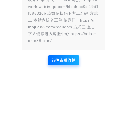
联系我们
一经核实，立即删除。并对发布账号进行永久封禁处理。在为用户提供最
work.weixin.qq.com/kfid/kfcc8df19d1
f88581cb 或微信扫码下方二维码 方式
二 本站内提交工单 传送门：https://i.
供信息存储空间,不拥有所有权,不承担相关法律责任。
mojue88.com/requests 方式三 点击
下方链接进入客服中心 https://help.m
ojue88.com/
给TA打赏
前往查看详情
woredpress
主题插件
弹幕效
wordpress博客每日定时发布 每天60秒读懂世界
2024-6-15 