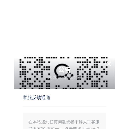
至：
mojuelove@163.com
我们将第一时间处理！
×
公告
营的适当补贴，并且本站不提供任何免费技术支持。
2026-8-3 5:51:31
服务协议
。
客服反馈通道
版权声明
在本站遇到任何问题或者不解人工客服
点仅代表作者本人。本站仅提供网络资源分享服务，不拥有所有权，不承担相关法律
联系方案 方式一： 点击链接：https://