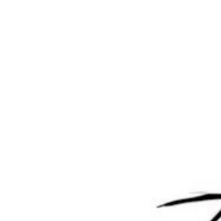
哔哩哔哩官方认证图标分享
大脸猫2048 – 休闲益智游戏源
码
2026-3-19 8:29:20
2026-3-19 8:39:26
1 条回复
文章作者
管理员
A
M
欢迎您，新朋友，感谢参与互动！
确认修改
您必须登录或注册以后才能发表评论
登录