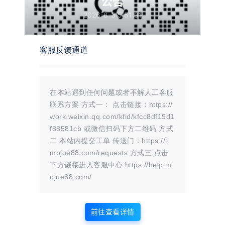
公告
请先
登录
2026-8-3 5:51:31
点击下载
客服反馈通道
温馨提示：
文章标题：
哔哩哔哩等级图标ui
在本站遇到任何问题或者不解人工客服
文章链接：
https://i.mojue88.com/3884.html/
更新时间：2026年03月19日
联系方案 方式一： 点击链接：https://
本站大部分内容均收集于网络!若内容若侵犯到您的权益，请发送邮件
work.weixin.qq.com/kfid/kfcc8df19d1
至：
mojuelove@163.com
我们将第一时间处理！
资源所需价格并非资源售卖价格，是收集、整理、编辑详情以及本站运营
f88581cb 或微信扫码下方二维码 方式
的适当补贴，并且本站不提供任何免费技术支持。
二 本站内提交工单 传送门：https://i.
所有资源仅限于参考和学习，版权归原作者所有，更多请阅读
墨觉网络服
务协议
。
mojue88.com/requests 方式三 点击
下方链接进入客服中心 https://help.m
ojue88.com/
版权声明
站内部分内容由互联网用户自发贡献，
前往查看详情
该文观点仅代表作者本人。本站仅提供