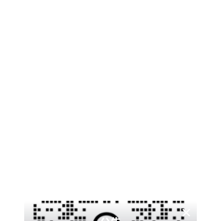
参考链接
哔哩哔哩
如果你遇到问题可以点击
帮助
（站内）
Ps:积分可以首页签到获取
哔哩哔哩等级图标
哔哩哔哩等级图标
1
2
jpg版
SVG版（矢量图）
查看
下载权限
哔哩哔哩等级图标jpg版
×
游客
您当前的等级为