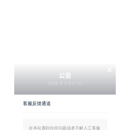
查看
下载权限
最新魔方财务指点模板M1+M2全套源码
游客
您当前的等级为
请先
登录
点击下载
×
公告
2026-8-3 5:51:31
温馨提示：
文章标题：
最新魔方财务指点模板M1+M2全套源码
文章链接：
https://i.mojue88.com/3397.html/
更新时间：2025年12月09日
客服反馈通道
本站大部分内容均收集于网络!若内容若侵犯到您的权益，请发送邮件
至：
mojuelove@163.com
我们将第一时间处理！
资源所需价格并非资源售卖价格，是收集、整理、编辑详情以及本站运营
的适当补贴，并且本站不提供任何免费技术支持。
所有资源仅限于参考和学习，版权归原作者所有，更多请阅读
墨觉网络服
在本站遇到任何问题或者不解人工客服
务协议
。