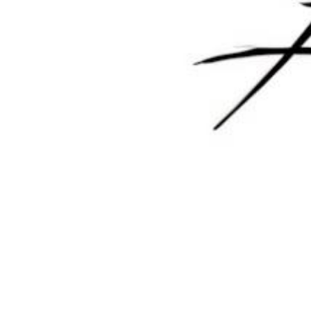
您必须登录或注册以后才能发表评论
登录
😊 表情
提交
暂无讨论，说说你的看法吧
版权所有Copyright © 2026
墨觉云屋
保留资源解释权，如有侵权，请联系我及时
处理。
・
滇ICP备2024033568号-1
查询 14 次，耗时 0.1974 秒