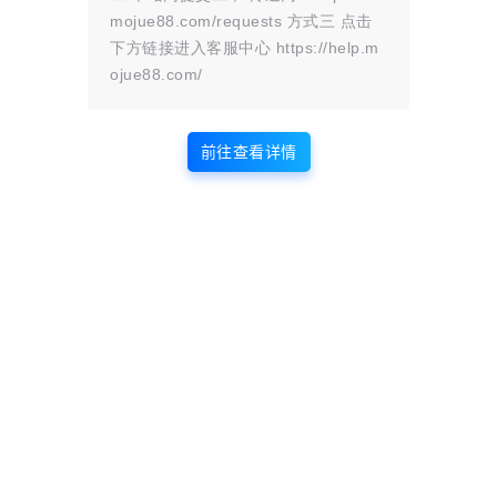
mojue88.com/requests 方式三 点击
还没有人赞赏，快来当第一个赞赏的人吧！
下方链接进入客服中心 https://help.m
ojue88.com/
0
0
海报分享
收藏
前往查看详情
人生百味
人生百味
可那些你以为的观众，其实根
2025年12月22日晚快手怎么
本没买票入场。
了
2025-9-12 19:04:11
2025-12-23 1:08:01
2 条回复
文章作者
管理员
A
M