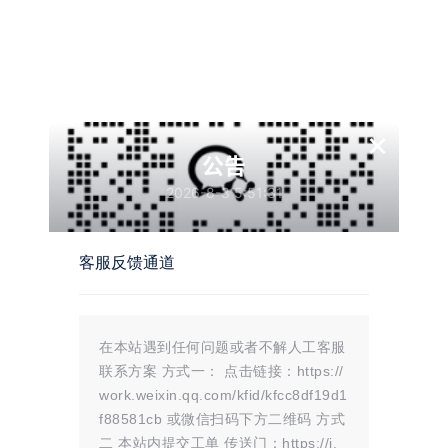
所有资源仅限于参考和学习，版权归原作者所有，更多请阅读
墨觉网络服
务协议
。
版权声明
×
站内部分内容由互联网用户自发贡献，
公告
该文观点仅代表作者本人。本站仅提供
网络资源分享服务，不拥有所有权，不
2026-8-3 5:51:31
承担相关法律责任。如发现本站有涉嫌
抄袭侵权/违法违规的内容， 请
联系我
客服反馈通道
们
一经核实，立即删除。并对发布账号进行永久封禁处理。在
为用户提供最好的产品同时，保证优秀的服务质量。
本站仅提供信息存储空间,不拥有所有权,不承担相关法律责任。
在本站遇到任何问题或者不解人工客服
联系方案 方式一： 点击链接：https://
work.weixin.qq.com/kfid/kfcc8df19d1
f88581cb 或微信扫码下方二维码 方式
点点赞赏，手留余香
给TA打赏
二 本站内提交工单 传送门：https://i.