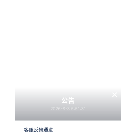
查看
下载权限
ZBlog游戏攻略新闻资讯主题模板
游客
您当前的等级为
请先
登录
×
点击下载
公告
2026-8-3 5:51:31
温馨提示：
客服反馈通道
文章标题：
ZBlog游戏攻略新闻资讯主题模板YK一点资讯 利于SEO排名
网站源码