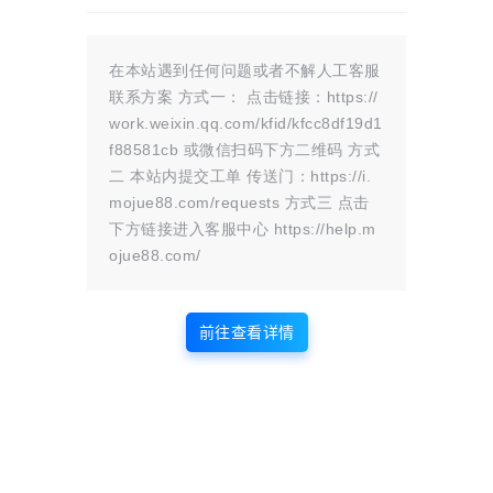
文章链接：
https://i.mojue88.com/3165.html/
更新时间：2025年09月28日
本站大部分内容均收集于网络!若内容若侵犯到您的权益，请发送邮件
至：
mojuelove@163.com
我们将第一时间处理！
在本站遇到任何问题或者不解人工客服
资源所需价格并非资源售卖价格，是收集、整理、编辑详情以及本站运营
联系方案 方式一： 点击链接：https://
的适当补贴，并且本站不提供任何免费技术支持。
所有资源仅限于参考和学习，版权归原作者所有，更多请阅读
墨觉网络服
work.weixin.qq.com/kfid/kfcc8df19d1
务协议
。
f88581cb 或微信扫码下方二维码 方式
二 本站内提交工单 传送门：https://i.
mojue88.com/requests 方式三 点击
版权声明
下方链接进入客服中心 https://help.m
ojue88.com/
站内部分内容由互联网用户自发贡献，
该文观点仅代表作者本人。本站仅提供
网络资源分享服务，不拥有所有权，不
前往查看详情
承担相关法律责任。如发现本站有涉嫌
抄袭侵权/违法违规的内容， 请
联系我
们
一经核实，立即删除。并对发布账号进行永久封禁处理。在
为用户提供最好的产品同时，保证优秀的服务质量。
本站仅提供信息存储空间,不拥有所有权,不承担相关法律责任。