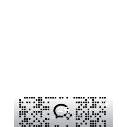
搭建教程：
1. 系统环境:MySOL5.6，PHP5.6(安装扩展 SG11、
ZendGuardLoader、fileinfo、opcache、redis、
Swoole)(删除全部禁用函数，然后重启 PHP)
2. 新建站点 (创建数据库)
3. 上传源码到网站根目录解压
4. 申请 ssl 证书，不用开强制
5. 导入数据库文件
6. 修改数据库连接文件:data/config.php
后台: 访问域名
账号:admin
密码:123456
公众号 id 和秘钥在后台修改
口红机设置: 点击公众号，然后点击左边应用模块中的抖音
×
赢口红，即可设置相关配置
公告
支付对接修改文件:epay/epay.config.php
微信回调修改地
2026-8-3 5:51:31
址:/framework/class/account/weixin.account.class.php