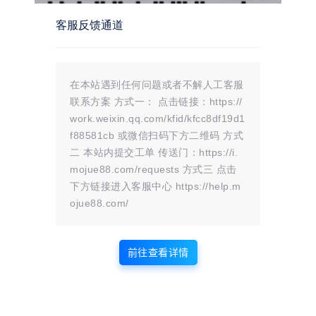
，第 1604、1608 行，默认是对接微信官方的
为什么第三关通过了，他提示失败，是因为开启了累计金
客服反馈通道
额，只有金额达到多少通关的人才可以领取，否则通过了也
会提示失败
设置 / 取消方法: 后台商品管理，然后点编辑，限制条件功
能改成 0 或者指定金额即可
在本站遇到任何问题或者不解人工客服
联系方案 方式一： 点击链接：https://
work.weixin.qq.com/kfid/kfcc8df19d1
f88581cb 或微信扫码下方二维码 方式
二 本站内提交工单 传送门：https://i.
mojue88.com/requests 方式三 点击
下方链接进入客服中心 https://help.m
ojue88.com/
前往查看详情
查看
下载权限