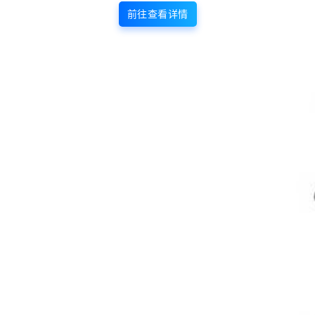
前往查看详情
还没有人赞赏，快来当第一个赞赏的人吧！
0
0
海报分享
收藏
美图壁纸
美图壁纸
Cosplay｜赛马娘 目白 阿尔丹
封疆疆_精美美图全部写真作品
@-凛子酱-
合集
2025-9-2 21:49:45
2025-9-2 21:53:54
0 条回复
文章作者
管理员
A
M