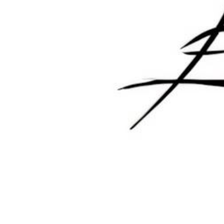
欢迎您，新朋友，感谢参与互动！
确认修改
您必须登录或注册以后才能发表评论
登录
😊 表情
提交
暂无讨论，说说你的看法吧
版权所有Copyright © 2026
墨觉云屋
保留资源解释权，如有侵权，请联系我及时
处理。
・
滇ICP备2024033568号-1