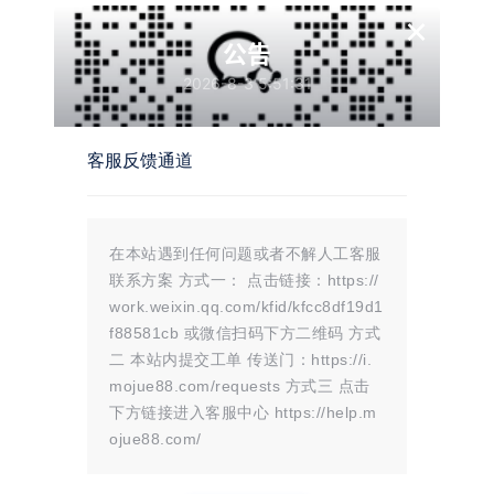
所有资源仅限于参考和学习，版权归原作者所有，更多请阅读
墨觉网络服
×
务协议
。
公告
2026-8-3 5:51:31
版权声明
站内部分内容由互联网用户自发贡献，
客服反馈通道
该文观点仅代表作者本人。本站仅提供
网络资源分享服务，不拥有所有权，不
承担相关法律责任。如发现本站有涉嫌
在本站遇到任何问题或者不解人工客服
抄袭侵权/违法违规的内容， 请
联系我
联系方案 方式一： 点击链接：https://
们
一经核实，立即删除。并对发布账号进行永久封禁处理。在
work.weixin.qq.com/kfid/kfcc8df19d1
为用户提供最好的产品同时，保证优秀的服务质量。
f88581cb 或微信扫码下方二维码 方式
二 本站内提交工单 传送门：https://i.
本站仅提供信息存储空间,不拥有所有权,不承担相关法律责任。
mojue88.com/requests 方式三 点击
下方链接进入客服中心 https://help.m
ojue88.com/
点点赞赏，手留余香
给TA打赏