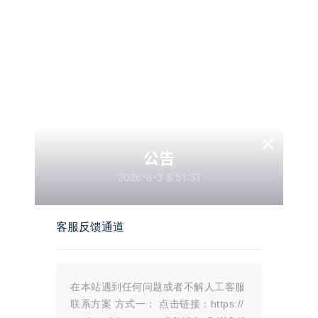
点击参数名字可以打开关键帧栏，此时改变数值会自动打上
关键帧。
点击“+”号可以添加属性(特效，遮罩，变速等)。
拖拽预览时间线可以预览素材。
×
点击帮助可以查看App内的帮助文档。
公告
2026-8-3 5:51:31
NodeVideo(视频剪辑)破解版优势
客服反馈通道
1.精确刻度
在本站遇到任何问题或者不解人工客服
视频剪辑和层可以在帧中精确裁剪，音频剪辑可以正确调整
联系方案 方式一： 点击链接：https://
和对齐。