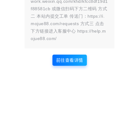
work.weixin.qq.com/kfid/kfcc8df19d1
f88581cb 或微信扫码下方二维码 方式
2.现场预览
二 本站内提交工单 传送门：https://i.
mojue88.com/requests 方式三 点击
无需预渲染视频：巧影通过实时预览，为您提供实时变化的
下方链接进入客服中心 https://help.m
ojue88.com/
效果。
3.多轨道
前往查看详情
它最多可以支持4个音轨，每个音轨可以随意加载音频剪辑
查看
下载权限
nodevideo破解版