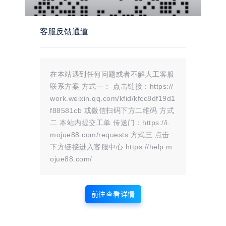
温馨提示：
文章标题：
鲸发卡企业级发卡系统修复版源码v13.01
客服反馈通道
文章链接：
https://i.mojue88.com/2758.html/
更新时间：2025年08月18日
本站大部分内容均收集于网络!若内容若侵犯到您的权益，请发送邮件
至：
mojuelove@163.com
我们将第一时间处理！
资源所需价格并非资源售卖价格，是收集、整理、编辑详情以及本站运营
在本站遇到任何问题或者不解人工客服
的适当补贴，并且本站不提供任何免费技术支持。
所有资源仅限于参考和学习，版权归原作者所有，更多请阅读
墨觉网络服
联系方案 方式一： 点击链接：https://
务协议
。
work.weixin.qq.com/kfid/kfcc8df19d1
f88581cb 或微信扫码下方二维码 方式
二 本站内提交工单 传送门：https://i.
版权声明
mojue88.com/requests 方式三 点击
下方链接进入客服中心 https://help.m
站内部分内容由互联网用户自发贡献，
ojue88.com/
该文观点仅代表作者本人。本站仅提供
网络资源分享服务，不拥有所有权，不
承担相关法律责任。如发现本站有涉嫌
前往查看详情
抄袭侵权/违法违规的内容， 请
联系我
们
一经核实，立即删除。并对发布账号进行永久封禁处理。在
为用户提供最好的产品同时，保证优秀的服务质量。