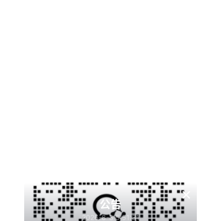
查看
下载权限
鲸发卡修复版源码v13.01
格式｜zip：
大小｜97.4 M：
平台｜墨觉云屋：
游客
您当前的等级为
请先
登录
×
点击下载
公告
2026-8-3 5:51:31