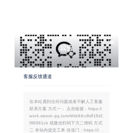
15
￥
×
下载完成之后就解压到文件夹
公告
2026-8-3 5:51:31
使用云梦框架
客服反馈通道
打开
云梦.exe
文件
打开之后就点击图片示例
在本站遇到任何问题或者不解人工客服
联系方案 方式一： 点击链接：https://
work.weixin.qq.com/kfid/kfcc8df19d1
f88581cb 或微信扫码下方二维码 方式
将刚刚获取到的AppID和AppSecret填入其中，
二 本站内提交工单 传送门：https://i.
点击
登录