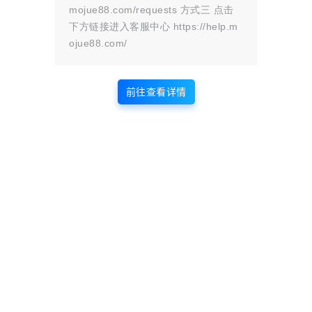
mojue88.com/requests 方式三 点击
下方链接进入客服中心 https://help.m
ojue88.com/
了这样就算完成了
前往查看详情
温馨提醒：
这只是websocket的配置
温馨提示：
文章标题：
云梦框架使用教程（qq官方机器人）
文章链接：
https://i.mojue88.com/2688.html/
更新时间：2025年08月09日
本站大部分内容均收集于网络!若内容若侵犯到您的权益，请发送邮件
至：
mojuelove@163.com
我们将第一时间处理！
资源所需价格并非资源售卖价格，是收集、整理、编辑详情以及本站运营
的适当补贴，并且本站不提供任何免费技术支持。
所有资源仅限于参考和学习，版权归原作者所有，更多请阅读
墨觉网络服
务协议
。
版权声明