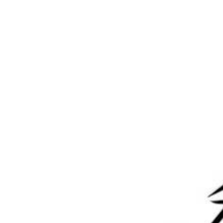
海报分享
收藏
网站源码
网站源码
鲸发卡v11.71系统源码+企业自
2025新版OneTool十二合一云
动发卡网源码
任务平台挂机平台系统源码
2025-7-20 11:57:21
2025-8-8 14:46:27
0 条回复
文章作者
管理员
A
M
欢迎您，新朋友，感谢参与互动！
确认修改