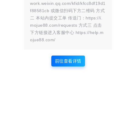
work.weixin.qq.com/kfid/kfcc8df19d1
资源所需价格并非资源售卖价格，是收集、整理、编辑详情以及本站运营
的适当补贴，并且本站不提供任何免费技术支持。
f88581cb 或微信扫码下方二维码 方式
所有资源仅限于参考和学习，版权归原作者所有，更多请阅读
墨觉网络服
二 本站内提交工单 传送门：https://i.
务协议
。
mojue88.com/requests 方式三 点击
下方链接进入客服中心 https://help.m
ojue88.com/
版权声明
站内部分内容由互联网用户自发贡献，
前往查看详情
该文观点仅代表作者本人。本站仅提供
网络资源分享服务，不拥有所有权，不
承担相关法律责任。如发现本站有涉嫌
抄袭侵权/违法违规的内容， 请
联系我
们
一经核实，立即删除。并对发布账号进行永久封禁处理。在
为用户提供最好的产品同时，保证优秀的服务质量。
本站仅提供信息存储空间,不拥有所有权,不承担相关法律责任。