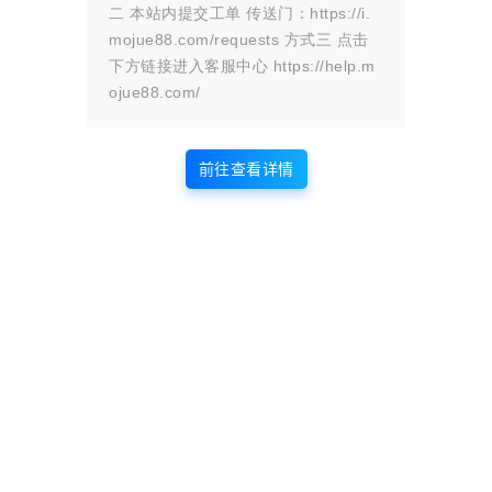
网络资源分享服务，不拥有所有权，不
二 本站内提交工单 传送门：https://i.
承担相关法律责任。如发现本站有涉嫌
mojue88.com/requests 方式三 点击
抄袭侵权/违法违规的内容， 请
联系我
下方链接进入客服中心 https://help.m
ojue88.com/
们
一经核实，立即删除。并对发布账号进行永久封禁处理。在
为用户提供最好的产品同时，保证优秀的服务质量。
前往查看详情
本站仅提供信息存储空间,不拥有所有权,不承担相关法律责任。
点点赞赏，手留余香
给TA打赏
还没有人赞赏，快来当第一个赞赏的人吧！
0
0
海报分享
收藏
网站源码
网站源码
年龄验证恶搞页源码
鲸发卡v11.71系统源码+企业自