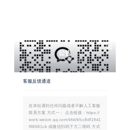
点击下载
温馨提示：
×
文章标题：
自助发卡小程序系统/多种卡密领取模式/流量主
公告
文章链接：
https://i.mojue88.com/2517.html/
更新时间：2025年07月20日
2026-8-3 5:51:31
本站大部分内容均收集于网络!若内容若侵犯到您的权益，请发送邮件
至：
mojuelove@163.com
我们将第一时间处理！
资源所需价格并非资源售卖价格，是收集、整理、编辑详情以及本站运营
的适当补贴，并且本站不提供任何免费技术支持。
所有资源仅限于参考和学习，版权归原作者所有，更多请阅读
墨觉网络服
客服反馈通道
务协议
。
在本站遇到任何问题或者不解人工客服
版权声明
联系方案 方式一： 点击链接：https://
站内部分内容由互联网用户自发贡献，
work.weixin.qq.com/kfid/kfcc8df19d1
该文观点仅代表作者本人。本站仅提供
f88581cb 或微信扫码下方二维码 方式