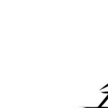
Discuz
Emlog
Typecho
主题插件
woredpress
主题插件
“Dsdiss Verification” 插件 隐
WordPress自动采集一键同步
藏文章内容引流到关注微信公
插件
众号
2025-4-2 9:27:20
2025-6-9 13:21:51
0 条回复
文章作者
管理员
A
M
欢迎您，新朋友，感谢参与互动！
确认修改
您必须登录或注册以后才能发表评论