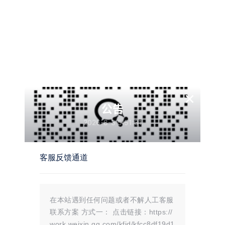
请先
登录
点击下载
温馨提示：
×
文章标题：
wordpress星空广告插件
文章链接：
https://i.mojue88.com/2423.html/
公告
更新时间：2025年05月06日
本站大部分内容均收集于网络!若内容若侵犯到您的权益，请发送邮件
2026-8-3 5:51:31
至：
mojuelove@163.com
我们将第一时间处理！
资源所需价格并非资源售卖价格，是收集、整理、编辑详情以及本站运营
的适当补贴，并且本站不提供任何免费技术支持。
所有资源仅限于参考和学习，版权归原作者所有，更多请阅读
墨觉网络服
客服反馈通道
务协议
。
版权声明
在本站遇到任何问题或者不解人工客服
联系方案 方式一： 点击链接：https://
站内部分内容由互联网用户自发贡献，
work.weixin.qq.com/kfid/kfcc8df19d1