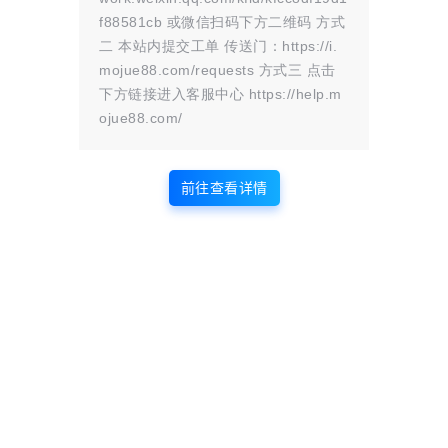
该文观点仅代表作者本人。本站仅提供
f88581cb 或微信扫码下方二维码 方式
网络资源分享服务，不拥有所有权，不
二 本站内提交工单 传送门：https://i.
承担相关法律责任。如发现本站有涉嫌
mojue88.com/requests 方式三 点击
抄袭侵权/违法违规的内容， 请
联系我
下方链接进入客服中心 https://help.m
们
一经核实，立即删除。并对发布账号进行永久封禁处理。在
ojue88.com/
为用户提供最好的产品同时，保证优秀的服务质量。
本站仅提供信息存储空间,不拥有所有权,不承担相关法律责任。
前往查看详情
点点赞赏，手留余香
给TA打赏
还没有人赞赏，快来当第一个赞赏的人吧！
0
0
海报分享
收藏
WordPress
WordPress插件